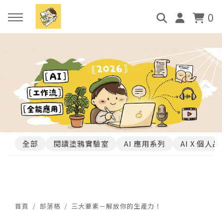
0
回主選單
回主選單
回主選單
回主選單
AI 課程
成果
文章資源
聯絡合作
AI 全能宇宙講師班
學員見證
AI 應用系列
課程與合作洽詢
AI 網頁實戰課
作品集
AI X 個人品牌
加入 LINE 好友
全部
閱讀塗鴉實驗室
AI 應用系列
AI X 個人
全部實體課程
全部文章
首頁
部落格
三大要素－解放你的生產力！